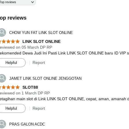
Top reviews
op reviews
CHOW YUN FAT LINK SLOT ONLINE
LINK SLOT ONLINE
eviewed on 05 March DP RP
ekomended Dewa Judi Ini Pasti Link LINK SLOT ONLINE baru ID VIP se
Report
Helpful
JAMET LINK SLOT ONLINE JENGGOTAN
SLOT88
eviewed on 1 March DP RP
etagihan main slot di Link LINK SLOT ONLINE, cepat, aman, amanah 
Report
Helpful
PRAS GALON ACDC