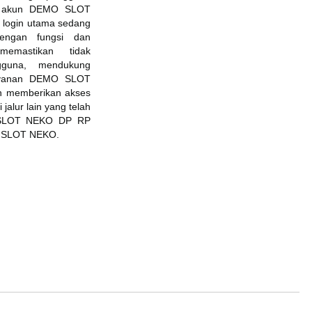
e akun DEMO SLOT
 login utama sedang
dengan fungsi dan
mastikan tidak
ngguna, mendukung
ayanan DEMO SLOT
n memberikan akses
jalur lain yang telah
O SLOT NEKO DP RP
MO SLOT NEKO.