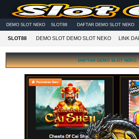
Skip to main content
DEMO SLOT NEKO
SLOT88
DAFTAR DEMO SLOT NEKO
SLOT88
DEMO SLOT DEMO SLOT NEKO
LINK D
DAFTAR DEMO SLOT NEKO