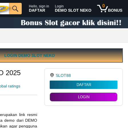
0
Hello, sign in
Login
DAFTAR
DEMO SLOT NEKO
BONUS
LOGIN DEMO SLOT NEKO
 2025
SLOT88
DAFTAR
obal ratings
LOGIN
pakan link resmi
serta demo dari DEMO
ikan agar pengguna