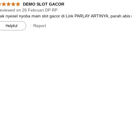
DEMO SLOT GACOR
eviewed on 26 Februari DP RP
ak nyesel nyoba main slot gacor di Link PARLAY ARTINYA, parah abis
Report
Helpful