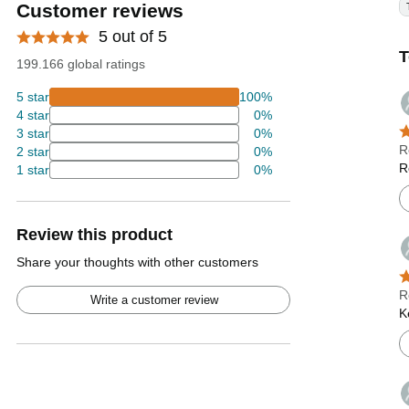
Customer reviews
5 out of 5
T
199.166 global ratings
5 star
100%
4 star
0%
3 star
0%
R
2 star
0%
R
1 star
0%
Review this product
Share your thoughts with other customers
R
Write a customer review
K