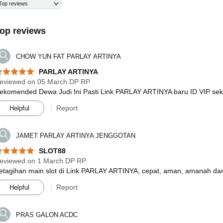
Top reviews
op reviews
CHOW YUN FAT PARLAY ARTINYA
PARLAY ARTINYA
eviewed on 05 March DP RP
ekomended Dewa Judi Ini Pasti Link PARLAY ARTINYA baru ID VIP seka
Report
Helpful
JAMET PARLAY ARTINYA JENGGOTAN
SLOT88
eviewed on 1 March DP RP
etagihan main slot di Link PARLAY ARTINYA, cepat, aman, amanah da
Report
Helpful
PRAS GALON ACDC