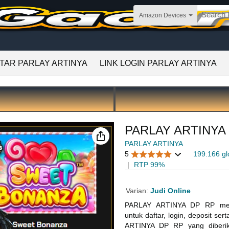
Amazon Devices
FTAR PARLAY ARTINYA
LINK LOGIN PARLAY ARTINYA
PARLAY ARTINYA 
PARLAY ARTINYA
5
199.166 gl
|
RTP 99%
Varian:
Judi Online
PARLAY ARTINYA DP RP meru
untuk daftar, login, deposit se
ARTINYA DP RP yang diberi