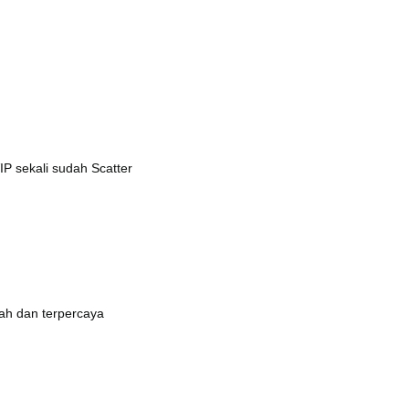
 sekali sudah Scatter
ah dan terpercaya