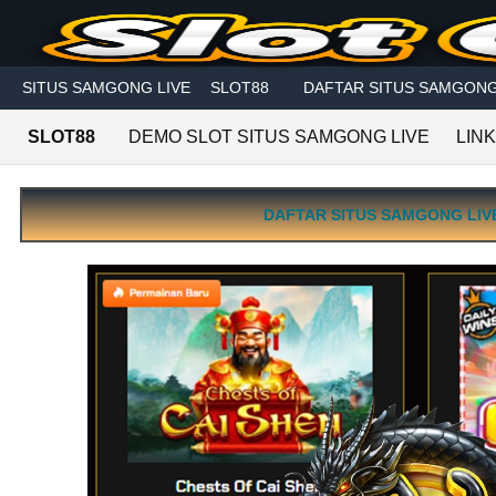
Skip to main content
SITUS SAMGONG LIVE
SLOT88
DAFTAR SITUS SAMGONG
SLOT88
DEMO SLOT SITUS SAMGONG LIVE
LIN
DAFTAR SITUS SAMGONG LIV