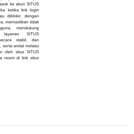
asuk ke akun SITUS
ketika link login
u diblokir, dengan
a, memastikan tidak
ngguna, mendukung
n layanan SITUS
ara stabil, dan
 serta andal melalui
kan oleh situs SITUS
esmi di link situs