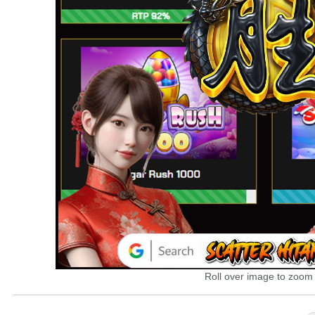
Roll over image to zoom 