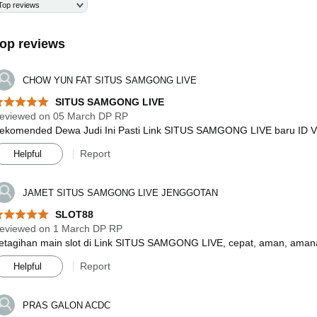
Top reviews
op reviews
CHOW YUN FAT SITUS SAMGONG LIVE
SITUS SAMGONG LIVE
eviewed on 05 March DP RP
ekomended Dewa Judi Ini Pasti Link SITUS SAMGONG LIVE baru ID VIP
Report
Helpful
JAMET SITUS SAMGONG LIVE JENGGOTAN
SLOT88
eviewed on 1 March DP RP
etagihan main slot di Link SITUS SAMGONG LIVE, cepat, aman, aman
Report
Helpful
PRAS GALON ACDC