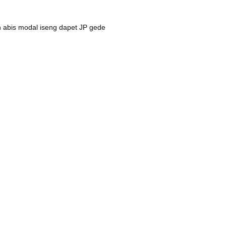
 abis modal iseng dapet JP gede