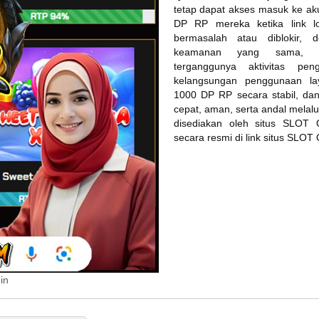
tetap dapat akses masuk ke a
DP RP mereka ketika link l
bermasalah atau diblokir, 
keamanan yang sama, me
terganggunya aktivitas pe
kelangsungan penggunaan l
1000 DP RP secara stabil, da
cepat, aman, serta andal melalui 
disediakan oleh situs SLO
secara resmi di link situs SLOT
in