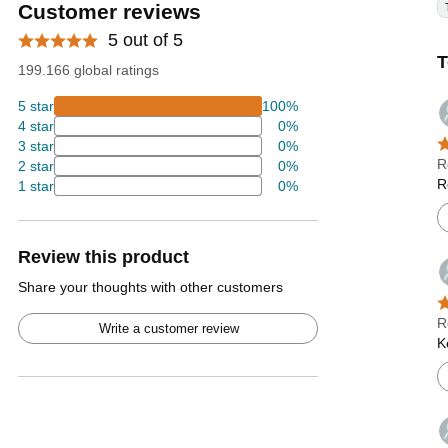
Customer reviews
5 out of 5
T
199.166 global ratings
5 star
100%
4 star
0%
3 star
0%
R
2 star
0%
R
1 star
0%
Review this product
Share your thoughts with other customers
R
Write a customer review
K